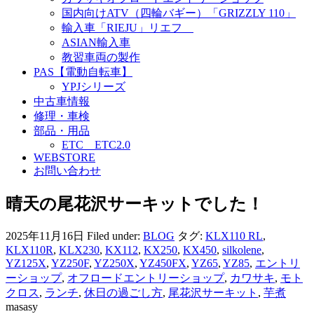
国内向けATV（四輪バギー）「GRIZZLY 110」
輸入車「RIEJU」リエフ
ASIAN輸入車
教習車両の製作
PAS【電動自転車】
YPJシリーズ
中古車情報
修理・車検
部品・用品
ETC ETC2.0
WEBSTORE
お問い合わせ
晴天の尾花沢サーキットでした！
2025年11月16日
Filed under:
BLOG
タグ:
KLX110 RL
,
KLX110R
,
KLX230
,
KX112
,
KX250
,
KX450
,
silkolene
,
YZ125X
,
YZ250F
,
YZ250X
,
YZ450FX
,
YZ65
,
YZ85
,
エントリ
ーショップ
,
オフロードエントリーショップ
,
カワサキ
,
モト
クロス
,
ランチ
,
休日の過ごし方
,
尾花沢サーキット
,
芋煮
masasy