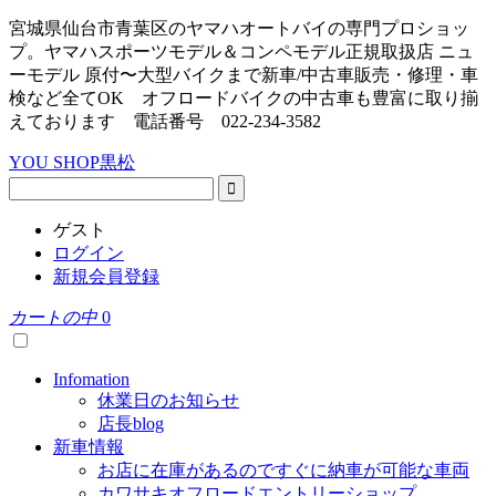
宮城県仙台市青葉区のヤマハオートバイの専門プロショッ
プ。ヤマハスポーツモデル＆コンペモデル正規取扱店 ニュ
ーモデル 原付〜大型バイクまで新車/中古車販売・修理・車
検など全てOK オフロードバイクの中古車も豊富に取り揃
えております 電話番号 022-234-3582
YOU SHOP黒松
ゲスト
ログイン
新規会員登録
カートの中
0
Infomation
休業日のお知らせ
店長blog
新車情報
お店に在庫があるのですぐに納車が可能な車両
カワサキオフロードエントリーショップ