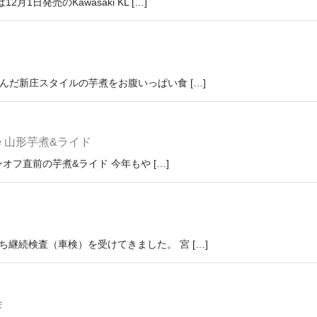
日発売のKawasaki KL […]
んだ新庄スタイルの芋煮をお腹いっぱい食 […]
 山形芋煮&ライド
フ直前の芋煮&ライド 今年もや […]
継続検査（車検）を受けてきました。 宮 […]
会