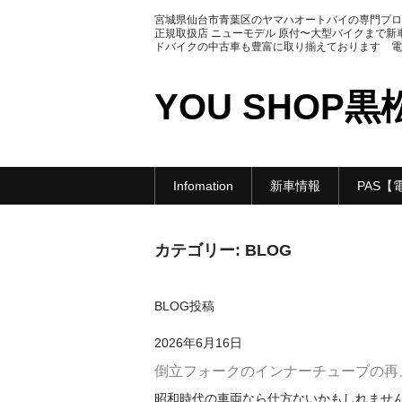
宮城県仙台市青葉区のヤマハオートバイの専門プロ
正規取扱店 ニューモデル 原付〜大型バイクまで新
ドバイクの中古車も豊富に取り揃えております 電話番号
YOU SHOP黒
Infomation
新車情報
PAS【
カテゴリー:
BLOG
BLOG投稿
2026年6月16日
倒立フォークのインナーチューブの再
昭和時代の車両なら仕方ないかもしれません