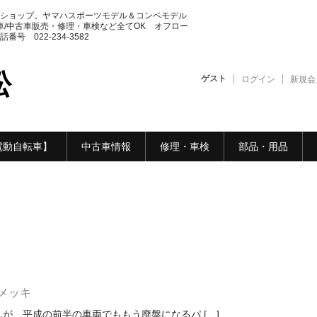
ショップ。ヤマハスポーツモデル＆コンペモデル
車/中古車販売・修理・車検など全てOK オフロー
 022-234-3582
松
ゲスト
ログイン
新規会
電動自転車】
中古車情報
修理・車検
部品・用品
メッキ
が、平成の前半の車両でももう廃盤になるパ […]