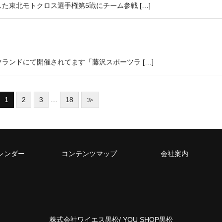
た東北モトクロス選手権第5戦にチーム参戦 […]
ランドにて開催されてます「藤沢スポーツラ […]
1
2
3
…
18
≫
レンダー
コンテンツマップ
会社案内
株式会社ワイエス黒松/ YOU SHOP黒松