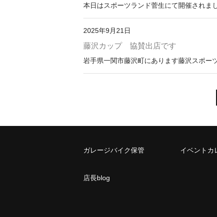
本日はスポーツランド菅生にて開催されまし
2025年9月21日
藤沢カップ 協賛出店です
岩手県一関市藤沢町にあります藤沢スポーツ
ガレージバイク保管
イベントカ
店長blog