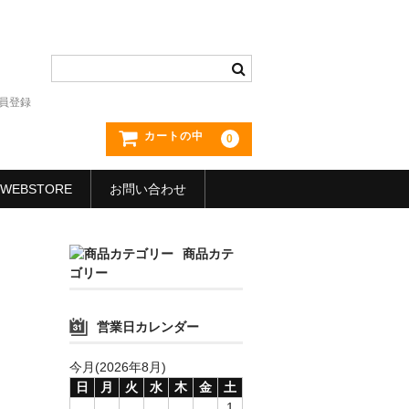
員登録
カートの中
0
WEBSTORE
お問い合わせ
商品カテ
ゴリー
営業日カレンダー
今月(2026年8月)
日
月
火
水
木
金
土
1