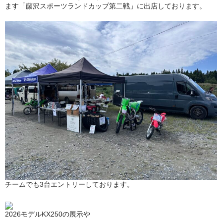
ます「藤沢スポーツランドカップ第二戦」に出店しております。
国内向けATV（四輪バギー）「GRIZZLY 110」
輸入車「RIEJU」リエフ
ASIAN輸入車
教習車両の製作
PAS【電動自転車】
YPJシリーズ
中古車情報
修理・車検
部品・用品
チームでも3台エントリーしております。
ETC ETC2.0
2026モデルKX250の展示や