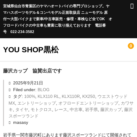
宮城県仙台市青葉区のヤマハオートバイの専門プロショップ。ヤ
マハスポーツモデル＆コンペモデル正規取扱店 ニューモデル 原
付〜大型バイクまで新車/中古車販売・修理・車検など全てOK オ
フロードバイクの中古車も豊富に取り揃えております 電話番
号 022-234-3582
0
YOU SHOP黒松
Infomation
藤沢カップ 協賛出店です
2025年9月21日
休業日のお知らせ
Filed under:
BLOG
店長blog
タグ:
100%
,
KLX110 RL
,
KLX110R
,
KX250
,
ウエストウッド
MX
,
エントリーショップ
,
オフロードエントリーショップ
,
カワサ
新車情報
キ
,
タイヤ
,
モトクロス
,
レース
,
中古車
,
岩手県
,
藤沢カップ
,
藤沢
スポーツランド
お店に在庫があるのですぐに納車が可能な車両
masasy
カワサキオフロードエントリーショップ
岩手県一関市藤沢町にあります藤沢スポーツランドにて開催されて