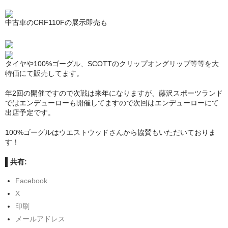
WEBSTORE
中古車のCRF110Fの展示即売も
お問い合わせ
タイヤや100%ゴーグル、SCOTTのクリップオングリップ等等を大
特価にて販売してます。
年2回の開催ですので次戦は来年になりますが、藤沢スポーツランド
ではエンデューローも開催してますので次回はエンデューローにて
出店予定です。
100%ゴーグルはウエストウッドさんから協賛もいただいておりま
す！
共有:
Facebook
X
印刷
メールアドレス