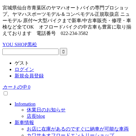
宮城県仙台市青葉区のヤマハオートバイの専門プロショッ
プ。ヤマハスポーツモデル＆コンペモデル正規取扱店 ニュ
ーモデル 原付〜大型バイクまで新車/中古車販売・修理・車
検など全てOK オフロードバイクの中古車も豊富に取り揃
えております 電話番号 022-234-3582
YOU SHOP黒松
ゲスト
ログイン
新規会員登録
カートの中
0
Infomation
休業日のお知らせ
店長blog
新車情報
お店に在庫があるのですぐに納車が可能な車両
カワサキオフロードエントリーショップ