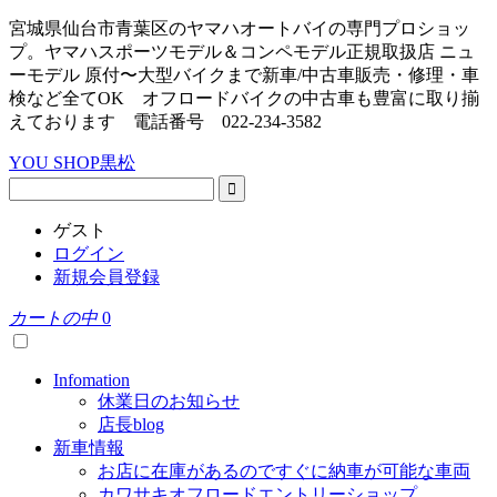
宮城県仙台市青葉区のヤマハオートバイの専門プロショッ
プ。ヤマハスポーツモデル＆コンペモデル正規取扱店 ニュ
ーモデル 原付〜大型バイクまで新車/中古車販売・修理・車
検など全てOK オフロードバイクの中古車も豊富に取り揃
えております 電話番号 022-234-3582
YOU SHOP黒松
ゲスト
ログイン
新規会員登録
カートの中
0
Infomation
休業日のお知らせ
店長blog
新車情報
お店に在庫があるのですぐに納車が可能な車両
カワサキオフロードエントリーショップ