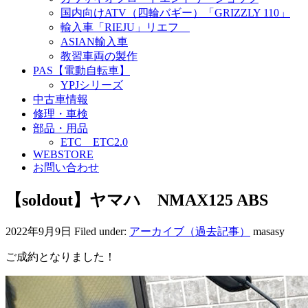
国内向けATV（四輪バギー）「GRIZZLY 110」
輸入車「RIEJU」リエフ
ASIAN輸入車
教習車両の製作
PAS【電動自転車】
YPJシリーズ
中古車情報
修理・車検
部品・用品
ETC ETC2.0
WEBSTORE
お問い合わせ
【soldout】ヤマハ NMAX125 ABS
2022年9月9日
Filed under:
アーカイブ（過去記事）
masasy
ご成約となりました！