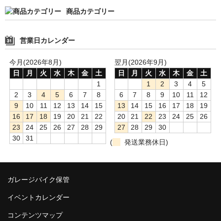
商品カテゴリー
国内向けATV（四輪バギー）「GRIZZLY 110」
輸入車「RIEJU」リエフ
営業日カレンダー
ASIAN輸入車
今月(2026年8月)
翌月(2026年9月)
日
月
火
水
木
金
土
日
月
火
水
木
金
土
教習車両の製作
1
1
2
3
4
5
2
3
4
5
6
7
8
6
7
8
9
10
11
12
PAS【電動自転車】
9
10
11
12
13
14
15
13
14
15
16
17
18
19
16
17
18
19
20
21
22
20
21
22
23
24
25
26
YPJシリーズ
23
24
25
26
27
28
29
27
28
29
30
30
31
中古車情報
(
発送業務休日)
修理・車検
ガレージバイク保管
部品・用品
イベントカレンダー
ETC ETC2.0
コンテンツマップ