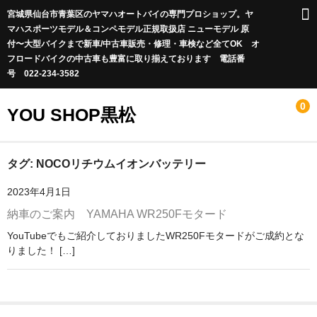
宮城県仙台市青葉区のヤマハオートバイの専門プロショップ。ヤ
マハスポーツモデル＆コンペモデル正規取扱店 ニューモデル 原
付〜大型バイクまで新車/中古車販売・修理・車検など全てOK オ
フロードバイクの中古車も豊富に取り揃えております 電話番
号 022-234-3582
0
YOU SHOP黒松
Infomation
タグ:
NOCOリチウムイオンバッテリー
2023年4月1日
休業日のお知らせ
納車のご案内 YAMAHA WR250Fモタード
店長blog
YouTubeでもご紹介しておりましたWR250Fモタードがご成約とな
りました！ […]
新車情報
お店に在庫があるのですぐに納車が可能な車両
カワサキオフロードエントリーショップ