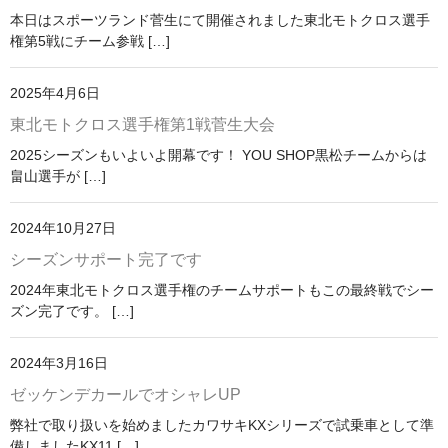
本日はスポーツランド菅生にて開催されました東北モトクロス選手
国内向けATV（四輪バギー）「GRIZZLY 110」
権第5戦にチーム参戦 […]
輸入車「RIEJU」リエフ
2025年4月6日
ASIAN輸入車
東北モトクロス選手権第1戦菅生大会
2025シーズンもいよいよ開幕です！ YOU SHOP黒松チームからは
教習車両の製作
畠山選手が […]
PAS【電動自転車】
2024年10月27日
YPJシリーズ
シーズンサポート完了です
中古車情報
2024年東北モトクロス選手権のチームサポートもこの最終戦でシー
ズン完了です。 […]
修理・車検
2024年3月16日
部品・用品
ゼッケンデカールでオシャレUP
ETC ETC2.0
弊社で取り扱いを始めましたカワサキKXシリーズで試乗車として準
備しましたKX11 […]