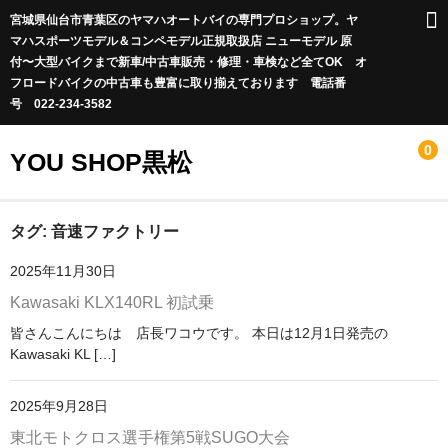
宮城県仙台市青葉区のヤマハオートバイの専門プロショップ。ヤ
マハスポーツモデル＆コンペモデル正規取扱店 ニューモデル 原
付〜大型バイクまで新車/中古車販売・修理・車検など全てOK オ
フロードバイクの中古車も豊富に取り揃えております 電話番
号 022-234-3582
0
YOU SHOP黒松
Infomation
タグ:
音速ファクトリー
2025年11月30日
休業日のお知らせ
Kawasaki KLX140RL 初試乗
店長blog
皆さんこんにちは 店長ワコウです。 本日は12月1日発売の
Kawasaki KL […]
新車情報
お店に在庫があるのですぐに納車が可能な車両
2025年9月28日
東北モトクロス選手権第5戦SUGO大会
カワサキオフロードエントリーショップ