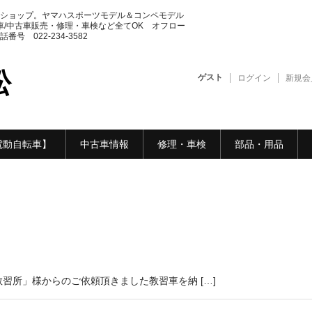
ショップ。ヤマハスポーツモデル＆コンペモデル
車/中古車販売・修理・車検など全てOK オフロー
 022-234-3582
松
ゲスト
ログイン
新規会
電動自転車】
中古車情報
修理・車検
部品・用品
習所」様からのご依頼頂きました教習車を納 […]