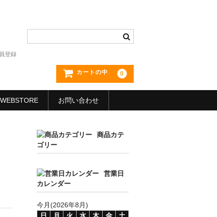
員登録
カートの中
0
WEBSTORE
お問い合わせ
商品カテ
ゴリー
営業日
カレンダー
今月(2026年8月)
日
月
火
水
木
金
土