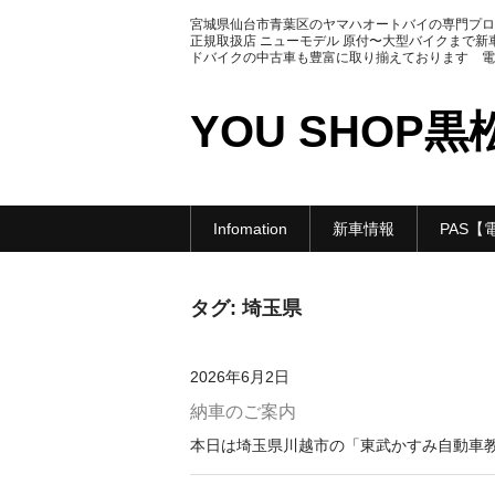
宮城県仙台市青葉区のヤマハオートバイの専門プロ
正規取扱店 ニューモデル 原付〜大型バイクまで新
ドバイクの中古車も豊富に取り揃えております 電話番号
YOU SHOP黒
Infomation
新車情報
PAS【
タグ:
埼玉県
2026年6月2日
納車のご案内
本日は埼玉県川越市の「東武かすみ自動車教