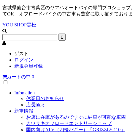
宮城県仙台市青葉区のヤマハオートバイの専門プロショップ。
てOK オフロードバイクの中古車も豊富に取り揃えております 電話
YOU SHOP黒松
ゲスト
ログイン
新規会員登録
カートの中
0
Infomation
休業日のお知らせ
店長blog
新車情報
お店に在庫があるのですぐに納車が可能な車両
カワサキオフロードエントリーショップ
国内向けATV（四輪バギー）「GRIZZLY 110」