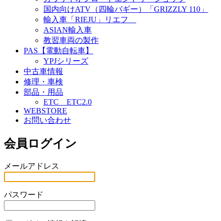
国内向けATV（四輪バギー）「GRIZZLY 110」
輸入車「RIEJU」リエフ
ASIAN輸入車
教習車両の製作
PAS【電動自転車】
YPJシリーズ
中古車情報
修理・車検
部品・用品
ETC ETC2.0
WEBSTORE
お問い合わせ
会員ログイン
メールアドレス
パスワード