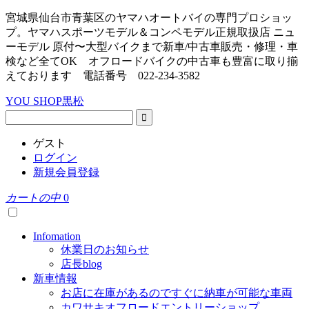
宮城県仙台市青葉区のヤマハオートバイの専門プロショッ
プ。ヤマハスポーツモデル＆コンペモデル正規取扱店 ニュ
ーモデル 原付〜大型バイクまで新車/中古車販売・修理・車
検など全てOK オフロードバイクの中古車も豊富に取り揃
えております 電話番号 022-234-3582
YOU SHOP黒松
ゲスト
ログイン
新規会員登録
カートの中
0
Infomation
休業日のお知らせ
店長blog
新車情報
お店に在庫があるのですぐに納車が可能な車両
カワサキオフロードエントリーショップ