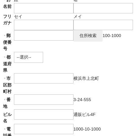
名前
国内向けATV（四輪バギー）「GRIZZLY 110」
フリ
セイ
メイ
ガナ
輸入車「RIEJU」リエフ
郵
100-1000
ASIAN輸入車
＊
便番
教習車両の製作
号
都
＊
PAS【電動自転車】
道府
県
YPJシリーズ
横浜市上北町
市
＊
区郡
中古車情報
町村
修理・車検
3-24-555
番
＊
地
部品・用品
通販ビル4F
ビル
名
ETC ETC2.0
1000-10-1000
電
＊
話番