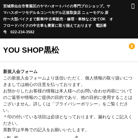
宮城県仙台市青葉区のヤマハオートバイの専門プロショップ。ヤ
マハスポーツモデル＆コンペモデル正規取扱店 ニューモデル 原
付〜大型バイクまで新車/中古車販売・修理・車検など全てOK オ
フロードバイクの中古車も豊富に取り揃えております 電話番
号 022-234-3582
0
YOU SHOP黒松
Infomation
新規入会フォーム
この新規入会フォームより送信いただく、個人情報の取り扱いにつ
休業日のお知らせ
きましては細心の注意を払っております。
お預かりしたお客様の情報は本人様へのお問い合わせ内容について
店長blog
のご返答や情報のご提供の目的であり、他の目的に使用することは
ございません。詳しくは「プライバシーポリシー」をご覧くださ
新車情報
い。
＊印の付いている項目は必須となっております。漏れなくご記入く
お店に在庫があるのですぐに納車が可能な車両
ださい。
英数字は半角での記入をお願いいたします。
カワサキオフロードエントリーショップ
お
姓
名
＊