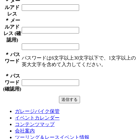
＊
メー
ルアド
レス
＊
メー
ルアド
レス (確
認用)
＊
パス
パスワードは6文字以上30文字以下で、1文字以上の
ワード
英大文字を含めて入力してください。
＊
パス
ワード
(確認用)
ガレージバイク保管
イベントカレンダー
コンテンツマップ
会社案内
ツーリング＆レースイベント情報