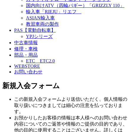
国内向けATV（四輪バギー）「GRIZZLY 110」
輸入車「RIEJU」リエフ
ASIAN輸入車
教習車両の製作
PAS【電動自転車】
YPJシリーズ
中古車情報
修理・車検
部品・用品
ETC ETC2.0
WEBSTORE
お問い合わせ
新規入会フォーム
この新規入会フォームより送信いただく、個人情報の
取り扱いにつきましては細心の注意を払っておりま
す。
お預かりしたお客様の情報は本人様へのお問い合わせ
内容についてのご返答や情報のご提供の目的であり、
他の目的に使用することはございません。詳しくは