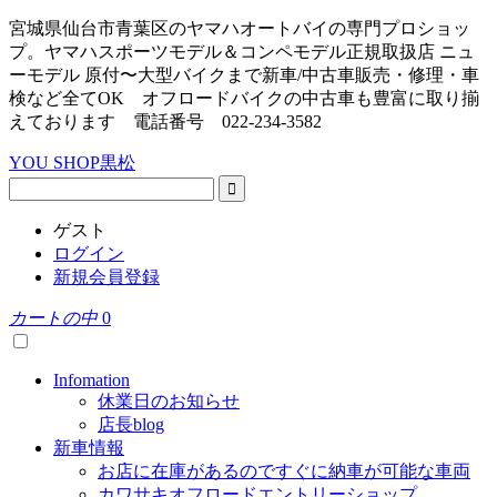
宮城県仙台市青葉区のヤマハオートバイの専門プロショッ
プ。ヤマハスポーツモデル＆コンペモデル正規取扱店 ニュ
ーモデル 原付〜大型バイクまで新車/中古車販売・修理・車
検など全てOK オフロードバイクの中古車も豊富に取り揃
えております 電話番号 022-234-3582
YOU SHOP黒松
ゲスト
ログイン
新規会員登録
カートの中
0
Infomation
休業日のお知らせ
店長blog
新車情報
お店に在庫があるのですぐに納車が可能な車両
カワサキオフロードエントリーショップ