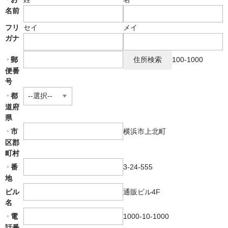
名前
国内向けATV（四輪バギー）「GRIZZLY 110」
フリ
セイ
メイ
ガナ
輸入車「RIEJU」リエフ
郵
100-1000
ASIAN輸入車
＊
便番
教習車両の製作
号
都
＊
PAS【電動自転車】
道府
県
YPJシリーズ
横浜市上北町
市
＊
区郡
中古車情報
町村
修理・車検
3-24-555
番
＊
地
部品・用品
通販ビル4F
ビル
名
ETC ETC2.0
1000-10-1000
電
＊
話番