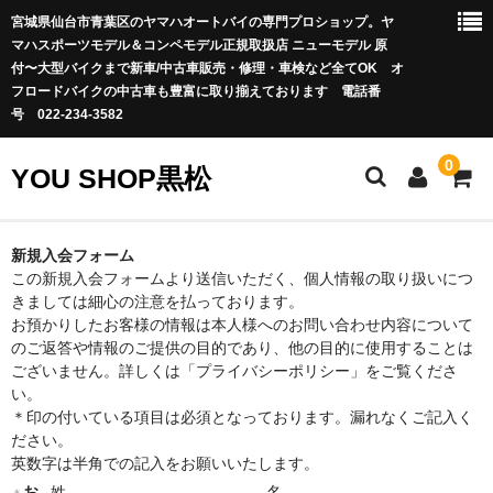
宮城県仙台市青葉区のヤマハオートバイの専門プロショップ。ヤ
マハスポーツモデル＆コンペモデル正規取扱店 ニューモデル 原
付〜大型バイクまで新車/中古車販売・修理・車検など全てOK オ
フロードバイクの中古車も豊富に取り揃えております 電話番
号 022-234-3582
0
YOU SHOP黒松
Infomation
新規入会フォーム
この新規入会フォームより送信いただく、個人情報の取り扱いにつ
休業日のお知らせ
きましては細心の注意を払っております。
お預かりしたお客様の情報は本人様へのお問い合わせ内容について
店長blog
のご返答や情報のご提供の目的であり、他の目的に使用することは
ございません。詳しくは「プライバシーポリシー」をご覧くださ
新車情報
い。
＊印の付いている項目は必須となっております。漏れなくご記入く
お店に在庫があるのですぐに納車が可能な車両
ださい。
英数字は半角での記入をお願いいたします。
カワサキオフロードエントリーショップ
お
姓
名
＊