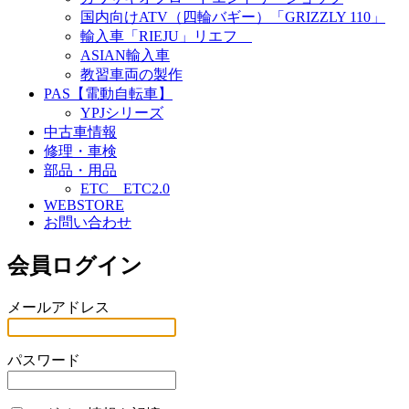
国内向けATV（四輪バギー）「GRIZZLY 110」
輸入車「RIEJU」リエフ
ASIAN輸入車
教習車両の製作
PAS【電動自転車】
YPJシリーズ
中古車情報
修理・車検
部品・用品
ETC ETC2.0
WEBSTORE
お問い合わせ
会員ログイン
メールアドレス
パスワード