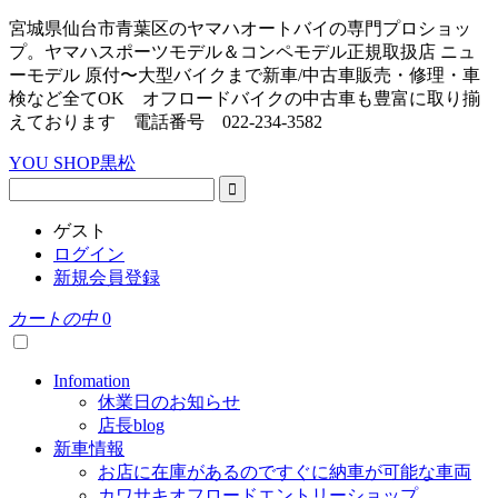
宮城県仙台市青葉区のヤマハオートバイの専門プロショッ
プ。ヤマハスポーツモデル＆コンペモデル正規取扱店 ニュ
ーモデル 原付〜大型バイクまで新車/中古車販売・修理・車
検など全てOK オフロードバイクの中古車も豊富に取り揃
えております 電話番号 022-234-3582
YOU SHOP黒松
ゲスト
ログイン
新規会員登録
カートの中
0
Infomation
休業日のお知らせ
店長blog
新車情報
お店に在庫があるのですぐに納車が可能な車両
カワサキオフロードエントリーショップ